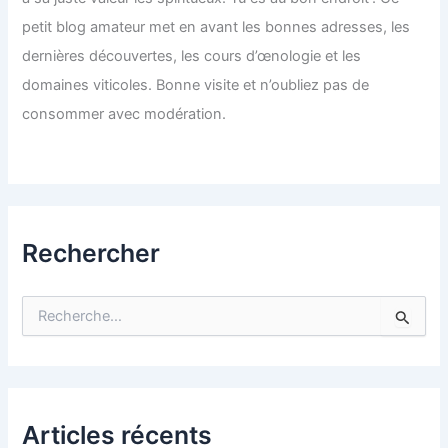
petit blog amateur met en avant les bonnes adresses, les
dernières découvertes, les cours d’œnologie et les
domaines viticoles. Bonne visite et n’oubliez pas de
consommer avec modération.
Rechercher
R
e
c
h
e
r
c
Articles récents
h