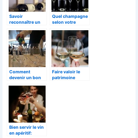
Savoir
Quel champagne
reconnaître un
selon votre
vieux vin rouge
budget ?
lors d’une
dégustation
Comment
Faire valoir le
devenir un bon
patrimoine
sommelier?
français en
devenant
oenologue
Bien servir le vin
en apéritif: